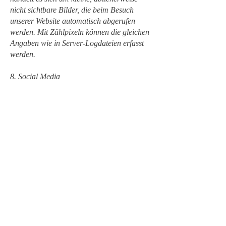
nicht sichtbare Bilder, die beim Besuch
unserer Website automatisch abgerufen
werden. Mit Zählpixeln können die gleichen
Angaben wie in Server-Logdateien erfasst
werden.
8. Social Media
Wir sind auf Social Media-Plattformen und
anderen Online-Plattformen präsent, um
mit interessierten Personen kommunizieren
sowie über unsere Aktivitäten und
Tätigkeiten informieren zu können. Im
Zusammenhang mit solchen Plattformen
können Personendaten auch außerhalb der
Schweiz und des Europäischen
Wirtschaftsraumes (EWR) bearbeitet
werden. Es gelten jeweils auch die
Allgemeinen Geschäftsbedingungen (AGB)
und Nutzungsbedingungen sowie